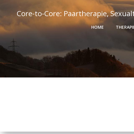
Zum
Inhalt
Core-to-Core: Paartherapie, Sexual
springen
HOME
THERAP